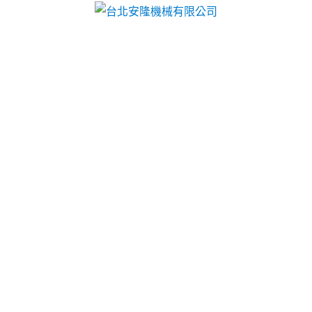
台北安隆機械有限公司
性價比之選，中古機械買賣助
力生產升級
生產急需設備，預算卻成了攔路虎？台北安隆機械有
限公司為您提供解決方案，我們在
中古機械買賣
領域
深耕多年，提供德、日、韓等多國品牌的機械，每一
台機械都經過精心處理，深度清潔、零件更換和性能
測試一個都不少，現貨有車床、加工中心、刨床等，
規格齊全，可按您的產線需求快速配送，而且，我們
的舊機回收方案十分實惠，舊機折價換新機，幫您節
省資金又解決空間問題，立即聯繫我們，24小時專屬