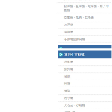
下一篇文章
章:
中古沖床尺寸齊全，為降低客
下
一
篇
文
章:
彙整
2026 年 8 月
2026 年 7 月
2026 年 6 月
2026 年 5 月
2026 年 4 月
2026 年 3 月
2026 年 2 月
2026 年 1 月