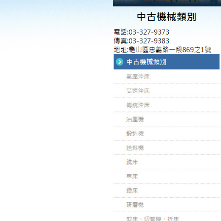
台北安隆機械有限
到大陸辦理投資出
作
admin
善的服務、故在台
者
發
2025 年 1 月 13 日
驗，更透過新機多
佈
分
中古機械買賣
日
類
期:
文
上一篇文章
章
中古沖床幫助客戶有效解決問
上
一
導
篇
覽
文