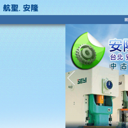
台北安隆機械有限公司
安隆多年致力於中古機械買賣、中古沖床、銑床、車床、鑚床維
詢，我們會盡力為您服務。
中古機械買賣為能提
擇，享有優良的讚賞