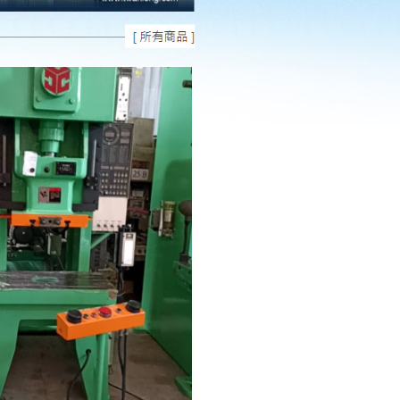
中古機台買賣
中古機械買賣
中古沖床
中古沖床價格
中古沖床維修
中古沖床買賣
近期文章
廠房空間高效利用！精準對接需求的中古機械買
賣服務
節省人工成本，看台北安隆機械有限公司如何翻
轉您的傳統工廠
中古機械買賣多元選擇，為工廠生產添磚加瓦
中古沖床採購指南，為什麼專業工廠都選安隆機
械
中古機械買賣推動生產線高效運轉，省時省力